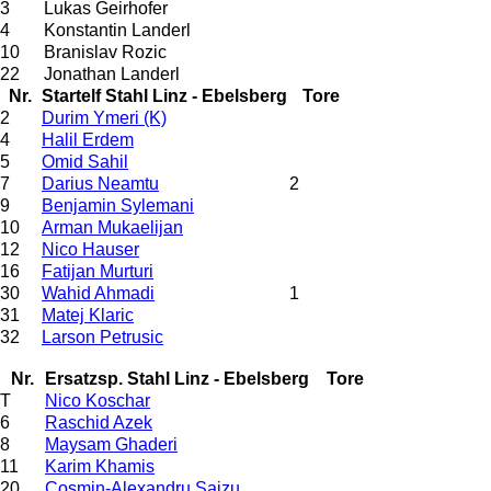
3
Lukas Geirhofer
4
Konstantin Landerl
10
Branislav Rozic
22
Jonathan Landerl
Nr.
Startelf Stahl Linz - Ebelsberg
Tore
2
Durim Ymeri (K)
4
Halil Erdem
5
Omid Sahil
7
Darius Neamtu
2
9
Benjamin Sylemani
10
Arman Mukaelijan
12
Nico Hauser
16
Fatijan Murturi
30
Wahid Ahmadi
1
31
Matej Klaric
32
Larson Petrusic
Nr.
Ersatzsp. Stahl Linz - Ebelsberg
Tore
T
Nico Koschar
6
Raschid Azek
8
Maysam Ghaderi
11
Karim Khamis
20
Cosmin-Alexandru Saizu