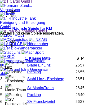
KM
Res
Nächste Spiele für KM
Aktuell sind keine Spiele eingetragen.
KM
Res
1. Klasse Mitte
S
P
1
Blaue Elf Linz
26
57
2
Pichling
26
55
3
Stahl Linz - Ebelsberg
26
51
4
St. Martin/Traun
26
45
5
Pucking
26
40
6
SV Franckviertel
26
37