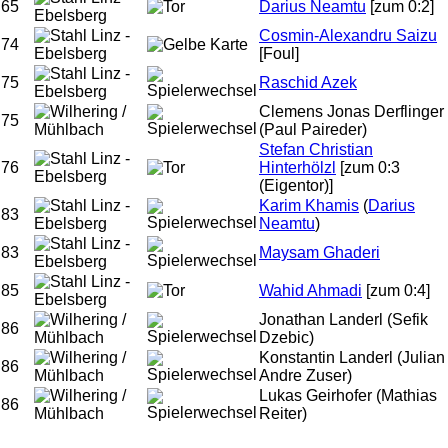
65
Darius Neamtu
[zum 0:2]
Cosmin-Alexandru Saizu
74
[Foul]
75
Raschid Azek
Clemens Jonas Derflinger
75
(Paul Paireder)
Stefan Christian
76
Hinterhölzl
[zum 0:3
(Eigentor)]
Karim Khamis
(
Darius
83
Neamtu
)
83
Maysam Ghaderi
85
Wahid Ahmadi
[zum 0:4]
Jonathan Landerl
(Sefik
86
Dzebic)
Konstantin Landerl
(Julian
86
Andre Zuser)
Lukas Geirhofer
(Mathias
86
Reiter)