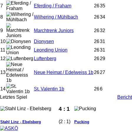
7
Eferding / Fraham
26
35
8
Wilhering / Mühlbach
26
34
9
Marchtrenk Juniors
26
32
10
Dionysen
26
31
11
Leonding Union
26
31
12
Luftenberg
26
29
13
Neue Heimat / Edelweiss 1b
26
27
14
St. Valentin 1b
26
6
Letztes Spiel
Bericht
4 : 1
(2 : 1)
Stahl Linz - Ebelsberg
Pucking