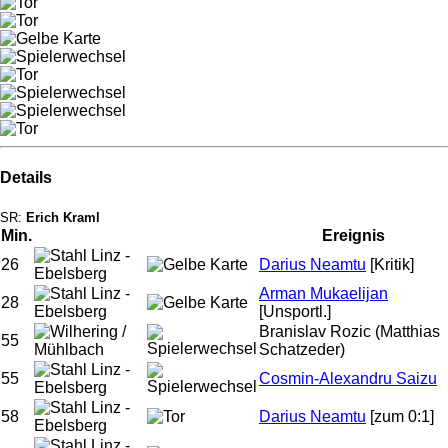
Details
SR:
Erich Kraml
Min.
Ereignis
26
Darius Neamtu
[Kritik]
Arman Mukaelijan
28
[Unsportl.]
Branislav Rozic
(Matthias
55
Schatzeder)
55
Cosmin-Alexandru Saizu
58
Darius Neamtu
[zum 0:1]