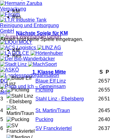
KM
Res
Nächste Spiele für KM
Aktuell sind keine Spiele eingetragen.
KM
Res
1. Klasse Mitte
S
P
1
Blaue Elf Linz
26
57
2
Pichling
26
55
3
Stahl Linz - Ebelsberg
26
51
4
St. Martin/Traun
26
45
5
Pucking
26
40
6
SV Franckviertel
26
37