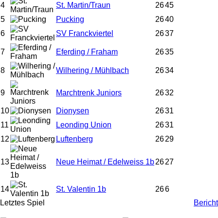
4
St. Martin/Traun
26
45
5
Pucking
26
40
6
SV Franckviertel
26
37
7
Eferding / Fraham
26
35
8
Wilhering / Mühlbach
26
34
9
Marchtrenk Juniors
26
32
10
Dionysen
26
31
11
Leonding Union
26
31
12
Luftenberg
26
29
13
Neue Heimat / Edelweiss 1b
26
27
14
St. Valentin 1b
26
6
Letztes Spiel
Bericht