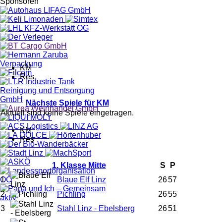
Sponsoren
KM
Res
Nächste Spiele für KM
Aktuell sind keine Spiele eingetragen.
KM
Res
1. Klasse Mitte
S
P
1
Blaue Elf Linz
26
57
2
Pichling
26
55
3
Stahl Linz - Ebelsberg
26
51