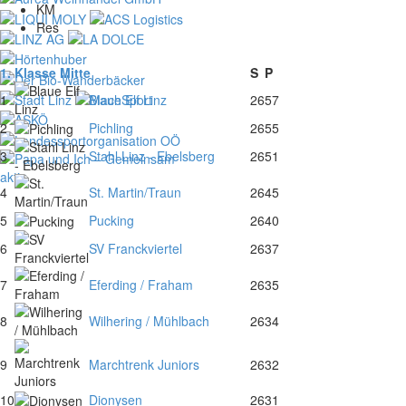
KM
Res
1. Klasse Mitte
S
P
1
Blaue Elf Linz
26
57
2
Pichling
26
55
3
Stahl Linz - Ebelsberg
26
51
4
St. Martin/Traun
26
45
5
Pucking
26
40
6
SV Franckviertel
26
37
7
Eferding / Fraham
26
35
8
Wilhering / Mühlbach
26
34
9
Marchtrenk Juniors
26
32
10
Dionysen
26
31