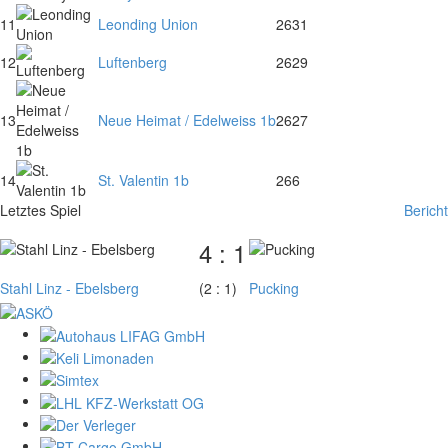
11
Leonding Union
26
31
12
Luftenberg
26
29
13
Neue Heimat / Edelweiss 1b
26
27
14
St. Valentin 1b
26
6
Letztes Spiel
Bericht
4 : 1
Stahl Linz - Ebelsberg
(2 : 1)
Pucking