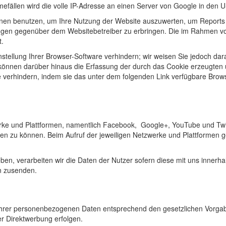
fällen wird die volle IP-Adresse an einen Server von Google in den U
ionen benutzen, um Ihre Nutzung der Website auszuwerten, um Reports
ngen gegenüber dem Websitebetreiber zu erbringen. Die im Rahmen von
t.
ellung Ihrer Browser-Software verhindern; wir weisen Sie jedoch darau
können darüber hinaus die Erfassung der durch das Cookie erzeugten u
verhindern, indem sie das unter dem folgenden Link verfügbare Browse
rke und Plattformen, namentlich Facebook, Google+, YouTube und Twit
en zu können. Beim Aufruf der jeweiligen Netzwerke und Plattformen g
n, verarbeiten wir die Daten der Nutzer sofern diese mit uns innerha
n zusenden.
ng Ihrer personenbezogenen Daten entsprechend den gesetzlichen Vorga
r Direktwerbung erfolgen.