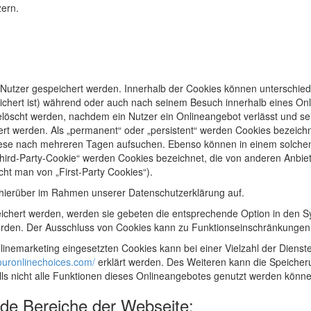
ern.
 Nutzer gespeichert werden. Innerhalb der Cookies können unterschied
hert ist) während oder auch nach seinem Besuch innerhalb eines Onli
elöscht werden, nachdem ein Nutzer ein Onlineangebot verlässt und sei
rt werden. Als „permanent“ oder „persistent“ werden Cookies bezeich
iese nach mehreren Tagen aufsuchen. Ebenso können in einem solchen 
d-Party-Cookie“ werden Cookies bezeichnet, die von anderen Anbieter
ht man von „First-Party Cookies“).
hierüber im Rahmen unserer Datenschutzerklärung auf.
eichert werden, werden sie gebeten die entsprechende Option in den S
erden. Der Ausschluss von Cookies kann zu Funktionseinschränkungen
nemarketing eingesetzten Cookies kann bei einer Vielzahl der Dienste
ouronlinechoices.com/
erklärt werden. Des Weiteren kann die Speicheru
ls nicht alle Funktionen dieses Onlineangebotes genutzt werden könne
nde Bereiche der Webseite: