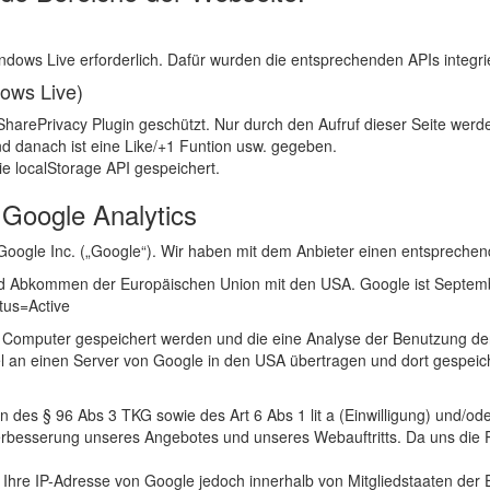
ws Live erforderlich. Dafür wurden die entsprechenden APIs integrie
dows Live)
harePrivacy Plugin geschützt. Nur durch den Aufruf dieser Seite werde
und danach ist eine Like/+1 Funtion usw. gegeben.
e localStorage API gespeichert.
 Google Analytics
Google Inc. („Google“). Wir haben mit dem Anbieter einen entspreche
d Abkommen der Europäischen Union mit den USA. Google ist Septembe
tus=Active
em Computer gespeichert werden und die eine Analyse der Benutzung de
l an einen Server von Google in den USA übertragen und dort gespeich
 des § 96 Abs 3 TKG sowie des Art 6 Abs 1 lit a (Einwilligung) und/ode
erbesserung unseres Angebotes und unseres Webauftritts. Da uns die P
rd Ihre IP-Adresse von Google jedoch innerhalb von Mitgliedstaaten d