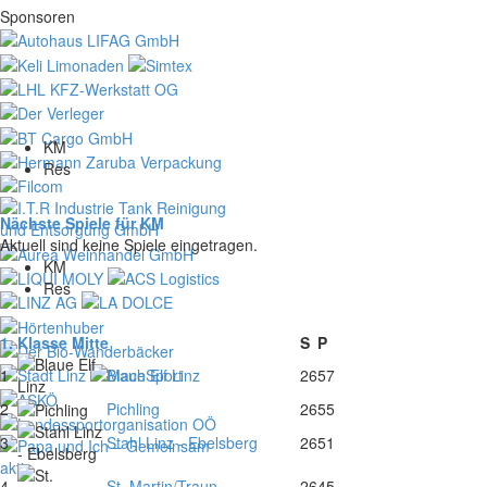
Sponsoren
KM
Res
Nächste Spiele für KM
Aktuell sind keine Spiele eingetragen.
KM
Res
1. Klasse Mitte
S
P
1
Blaue Elf Linz
26
57
2
Pichling
26
55
3
Stahl Linz - Ebelsberg
26
51
4
St. Martin/Traun
26
45