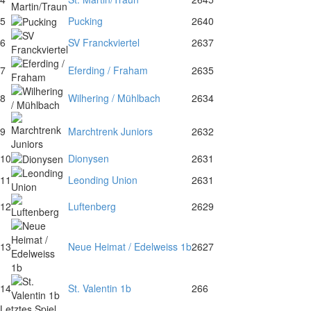
5
Pucking
26
40
6
SV Franckviertel
26
37
7
Eferding / Fraham
26
35
8
Wilhering / Mühlbach
26
34
9
Marchtrenk Juniors
26
32
10
Dionysen
26
31
11
Leonding Union
26
31
12
Luftenberg
26
29
13
Neue Heimat / Edelweiss 1b
26
27
14
St. Valentin 1b
26
6
Letztes Spiel