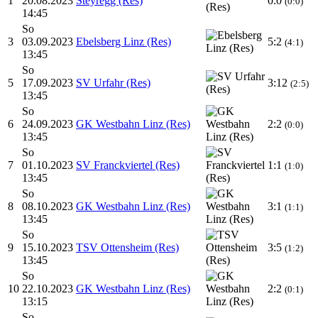
1
20.08.2023
Steyregg (Res)
0:0
(0:0)
14:45
So
3
03.09.2023
Ebelsberg Linz (Res)
5:2
(4:1)
13:45
So
5
17.09.2023
SV Urfahr (Res)
3:12
(2:5)
13:45
So
6
24.09.2023
GK Westbahn Linz (Res)
2:2
(0:0)
13:45
So
7
01.10.2023
SV Franckviertel (Res)
1:1
(1:0)
13:45
So
8
08.10.2023
GK Westbahn Linz (Res)
3:1
(1:1)
13:45
So
9
15.10.2023
TSV Ottensheim (Res)
3:5
(1:2)
13:45
So
10
22.10.2023
GK Westbahn Linz (Res)
2:2
(0:1)
13:15
So