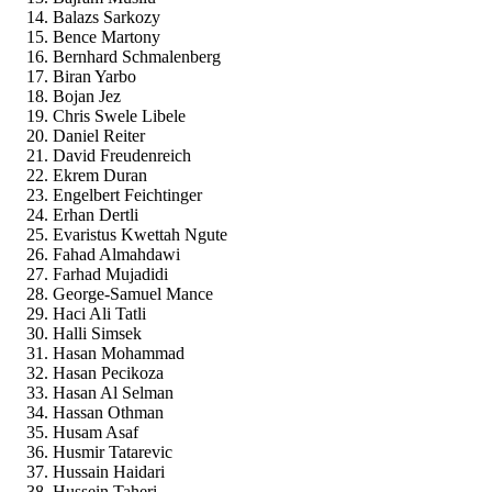
Balazs Sarkozy
Bence Martony
Bernhard Schmalenberg
Biran Yarbo
Bojan Jez
Chris Swele Libele
Daniel Reiter
David Freudenreich
Ekrem Duran
Engelbert Feichtinger
Erhan Dertli
Evaristus Kwettah Ngute
Fahad Almahdawi
Farhad Mujadidi
George-Samuel Mance
Haci Ali Tatli
Halli Simsek
Hasan Mohammad
Hasan Pecikoza
Hasan Al Selman
Hassan Othman
Husam Asaf
Husmir Tatarevic
Hussain Haidari
Hussein Taheri