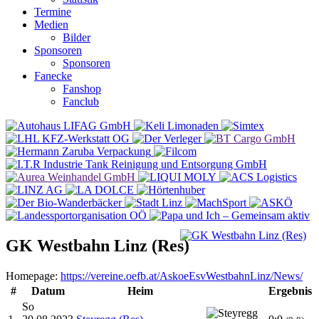
Termine
Medien
Bilder
Sponsoren
Sponsoren
Fanecke
Fanshop
Fanclub
GK Westbahn Linz (Res)
Homepage:
https://vereine.oefb.at/AskoeEsvWestbahnLinz/News/
#
Datum
Heim
Ergebnis
So