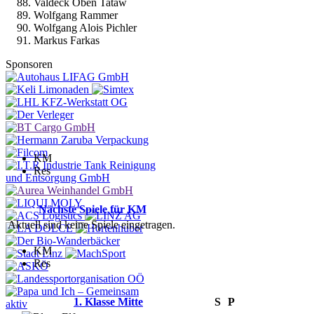
Valdeck Oben Tataw
Wolfgang Rammer
Wolfgang Alois Pichler
Markus Farkas
Sponsoren
KM
Res
Nächste Spiele für KM
Aktuell sind keine Spiele eingetragen.
KM
Res
1. Klasse Mitte
S
P