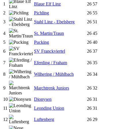
1
Blaue Elf Linz
26
57
2
Pichling
26
55
3
Stahl Linz - Ebelsberg
26
51
4
St. Martin/Traun
26
45
5
Pucking
26
40
6
SV Franckviertel
26
37
7
Eferding / Fraham
26
35
8
Wilhering / Mühlbach
26
34
9
Marchtrenk Juniors
26
32
10
Dionysen
26
31
11
Leonding Union
26
31
12
Luftenberg
26
29