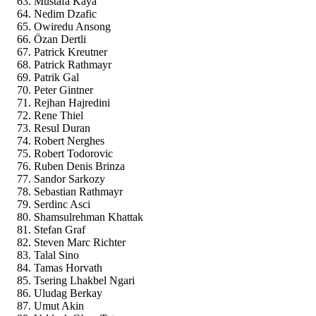
Mustafa Kaya
Nedim Dzafic
Owiredu Ansong
Özan Dertli
Patrick Kreutner
Patrick Rathmayr
Patrik Gal
Peter Gintner
Rejhan Hajredini
Rene Thiel
Resul Duran
Robert Nerghes
Robert Todorovic
Ruben Denis Brinza
Sandor Sarkozy
Sebastian Rathmayr
Serdinc Asci
Shamsulrehman Khattak
Stefan Graf
Steven Marc Richter
Talal Sino
Tamas Horvath
Tsering Lhakbel Ngari
Uludag Berkay
Umut Akin