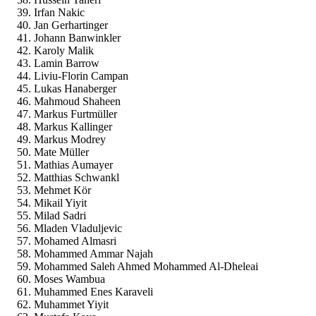
Irfan Nakic
Jan Gerhartinger
Johann Banwinkler
Karoly Malik
Lamin Barrow
Liviu-Florin Campan
Lukas Hanaberger
Mahmoud Shaheen
Markus Furtmüller
Markus Kallinger
Markus Modrey
Mate Müller
Mathias Aumayer
Matthias Schwankl
Mehmet Kör
Mikail Yiyit
Milad Sadri
Mladen Vladuljevic
Mohamed Almasri
Mohammed Ammar Najah
Mohammed Saleh Ahmed Mohammed Al-Dheleai
Moses Wambua
Muhammed Enes Karaveli
Muhammet Yiyit