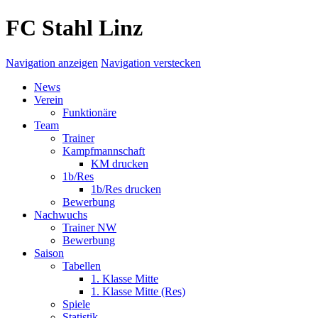
FC Stahl Linz
Navigation anzeigen
Navigation verstecken
News
Verein
Funktionäre
Team
Trainer
Kampfmannschaft
KM drucken
1b/Res
1b/Res drucken
Bewerbung
Nachwuchs
Trainer NW
Bewerbung
Saison
Tabellen
1. Klasse Mitte
1. Klasse Mitte (Res)
Spiele
Statistik