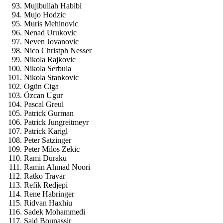
Mujibullah Habibi
Mujo Hodzic
Muris Mehinovic
Nenad Urukovic
Neven Jovanovic
Nico Christph Nesser
Nikola Rajkovic
Nikola Serbula
Nikola Stankovic
Ogün Ciga
Özcan Ugur
Pascal Greul
Patrick Gurman
Patrick Jungreitmeyr
Patrick Karigl
Peter Satzinger
Peter Milos Zekic
Rami Duraku
Ramin Ahmad Noori
Ratko Travar
Refik Redjepi
Rene Habringer
Ridvan Haxhiu
Sadek Mohammedi
Said Bounassir