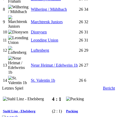
8
Wilhering / Mühlbach
26
34
9
Marchtrenk Juniors
26
32
10
Dionysen
26
31
11
Leonding Union
26
31
12
Luftenberg
26
29
13
Neue Heimat / Edelweiss 1b
26
27
14
St. Valentin 1b
26
6
Letztes Spiel
Bericht
4 : 1
(2 : 1)
Stahl Linz - Ebelsberg
Pucking