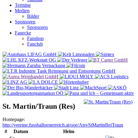
Termine
Medien
Bilder
Sponsoren
Sponsoren
Fanecke
Fanshop
Fanclub
St. Martin/Traun (Res)
Homepage:
http://vereine.fussballoesterreich.at/ooe/AtsvStMartinBeiTraun
#
Datum
Heim