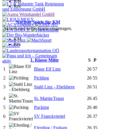
KM
Res
Nächste Spiele für KM
Aktuell sind keine Spiele eingetragen.
KM
Res
1. Klasse Mitte
S
P
1
Blaue Elf Linz
26
57
2
Pichling
26
55
3
Stahl Linz - Ebelsberg
26
51
4
St. Martin/Traun
26
45
5
Pucking
26
40
6
SV Franckviertel
26
37
7
Eferding / Fraham
26
35