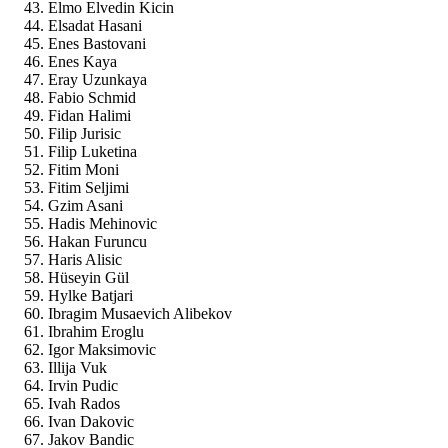
Elmo Elvedin Kicin
Elsadat Hasani
Enes Bastovani
Enes Kaya
Eray Uzunkaya
Fabio Schmid
Fidan Halimi
Filip Jurisic
Filip Luketina
Fitim Moni
Fitim Seljimi
Gzim Asani
Hadis Mehinovic
Hakan Furuncu
Haris Alisic
Hüseyin Gül
Hylke Batjari
Ibragim Musaevich Alibekov
Ibrahim Eroglu
Igor Maksimovic
Illija Vuk
Irvin Pudic
Ivah Rados
Ivan Dakovic
Jakov Bandic