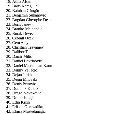
Atilla Alsan
Baris Karagülle
Batuhan Güngör
Benjamin Suljanovic
Bogdan Gheorghe Deaconu
Boris Janev
Branko Mejdandic
Burak Deveci
Cebrail Ocak
Cem Atay
Christian Travanjev
Dalibor Tatic
Damir Milic
Daniel Lovrinovic
Daniel Maximilian Kaun
Danny Veljacic
Dejan Jurisic
Dejan Mitovski
Denis Petrovic
Dominik Kuenz
Drago Novakovic
Drilon Ismajli
Edin Kicin
Edison Geravadiku
Elmas Mustedanagic