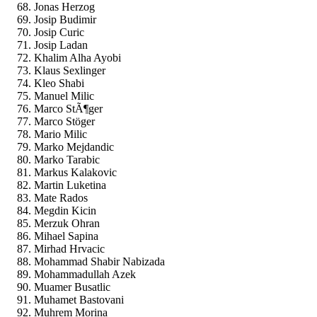
Jonas Herzog
Josip Budimir
Josip Curic
Josip Ladan
Khalim Alha Ayobi
Klaus Sexlinger
Kleo Shabi
Manuel Milic
Marco StÃ¶ger
Marco Stöger
Mario Milic
Marko Mejdandic
Marko Tarabic
Markus Kalakovic
Martin Luketina
Mate Rados
Megdin Kicin
Merzuk Ohran
Mihael Sapina
Mirhad Hrvacic
Mohammad Shabir Nabizada
Mohammadullah Azek
Muamer Busatlic
Muhamet Bastovani
Muhrem Morina