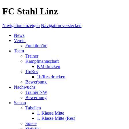
FC Stahl Linz
Navigation anzeigen
Navigation verstecken
News
Verein
Funktionäre
Team
Trainer
Kampfmannschaft
KM drucken
1b/Res
1b/Res drucken
Bewerbung
Nachwuchs
Trainer NW
Bewerbung
Saison
Tabellen
1. Klasse Mitte
1. Klasse Mitte (Res)
Spiele
Statistik