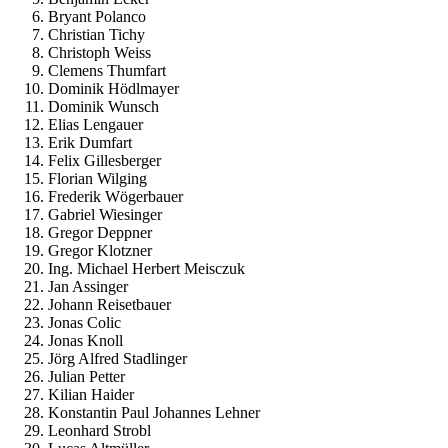
Bryant Polanco
Christian Tichy
Christoph Weiss
Clemens Thumfart
Dominik Hödlmayer
Dominik Wunsch
Elias Lengauer
Erik Dumfart
Felix Gillesberger
Florian Wilging
Frederik Wögerbauer
Gabriel Wiesinger
Gregor Deppner
Gregor Klotzner
Ing. Michael Herbert Meisczuk
Jan Assinger
Johann Reisetbauer
Jonas Colic
Jonas Knoll
Jörg Alfred Stadlinger
Julian Petter
Kilian Haider
Konstantin Paul Johannes Lehner
Leonhard Strobl