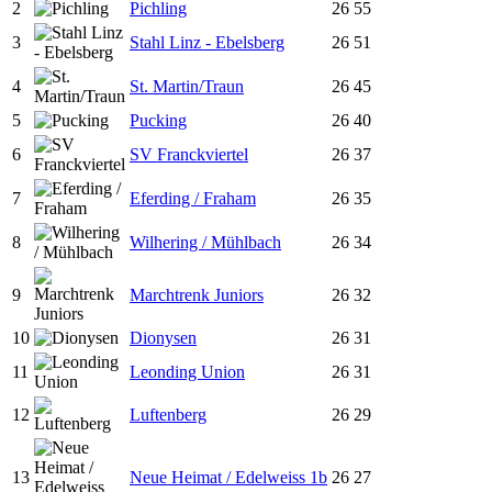
2
Pichling
26
55
3
Stahl Linz - Ebelsberg
26
51
4
St. Martin/Traun
26
45
5
Pucking
26
40
6
SV Franckviertel
26
37
7
Eferding / Fraham
26
35
8
Wilhering / Mühlbach
26
34
9
Marchtrenk Juniors
26
32
10
Dionysen
26
31
11
Leonding Union
26
31
12
Luftenberg
26
29
13
Neue Heimat / Edelweiss 1b
26
27