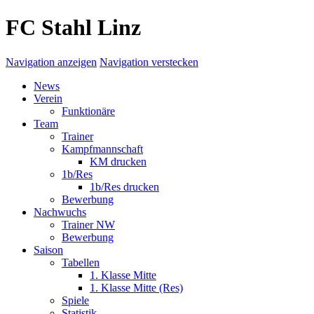
FC Stahl Linz
Navigation anzeigen
Navigation verstecken
News
Verein
Funktionäre
Team
Trainer
Kampfmannschaft
KM drucken
1b/Res
1b/Res drucken
Bewerbung
Nachwuchs
Trainer NW
Bewerbung
Saison
Tabellen
1. Klasse Mitte
1. Klasse Mitte (Res)
Spiele
Statistik