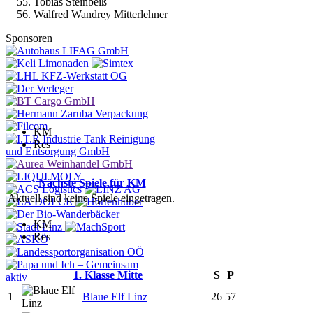
Tobias Steinbeiß
Walfred Wandrey Mitterlehner
Sponsoren
KM
Res
Nächste Spiele für KM
Aktuell sind keine Spiele eingetragen.
KM
Res
1. Klasse Mitte
S
P
1
Blaue Elf Linz
26
57