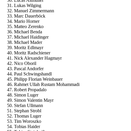
Lucas Altmüller
Lukas Wilging
Manuel Zimmermann
Marc Dauerböck
Mario Horner
Matteo Zerenko
Michael Benda
Michael Haidinger
Michael Mader
Moritz Edlmayr
Moritz Radschiener
Nick Alexander Hagmayr
Nico Oboril
Pascal Andorfer
Paul Schwingshandl
Philipp Florian Weinbauer
Rahmet Ullah Rustam Mohammadi
Robert Propadalo
Simon Luger
Simon Valentin Mayr
Stefan Ullmann
Stephan Strobl
Thomas Luger
Tim Woroszko
Tobias Haider