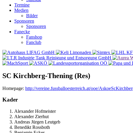
Termine
Medien
Bilder
Sponsoren
Sponsoren
Fanecke
Fanshop
Fanclub
SC Kirchberg-Thening (Res)
Homepage:
http://vereine.fussballoesterreich.at/ooe/AskoeScKirchb
Kader
Alexander Hofmeister
Alexander Zierhut
Andreas Jürgen Leutgeb
Benedikt Rossboth
Benjamin Ecker