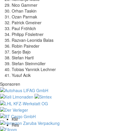
Nico Gammer
Orhan Taskin
Ozan Parmak
Patrick Gmeiner
Paul Fröhlich
Philipp Fösleitner
Razvan-Leonida Balas
Robin Paireder
Sarjo Bajo
Stefan Hartl
Stefan Steinmüller
Tobias Yannick Lechner
Yusuf Acik
Sponsoren
KM
Res