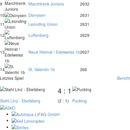
9
Marchtrenk Juniors
26
32
10
Dionysen
26
31
11
Leonding Union
26
31
12
Luftenberg
26
29
13
Neue Heimat / Edelweiss 1b
26
27
14
St. Valentin 1b
26
6
Letztes Spiel
Bericht
4 : 1
Stahl Linz - Ebelsberg
(2 : 1)
Pucking