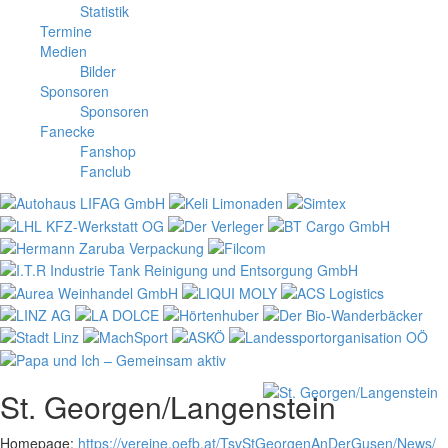
Statistik
Termine
Medien
Bilder
Sponsoren
Sponsoren
Fanecke
Fanshop
Fanclub
St. Georgen/Langenstein
Homepage:
https://vereine.oefb.at/TsvStGeorgenAnDerGusen/News/