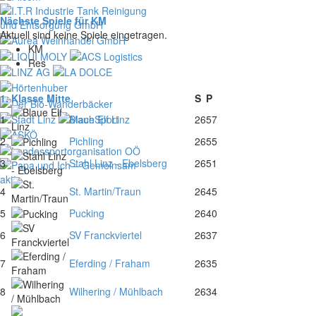
Nächste Spiele für KM
Aktuell sind keine Spiele eingetragen.
KM
Res
1. Klasse Mitte
S
P
1
Blaue Elf Linz
26
57
2
Pichling
26
55
3
Stahl Linz - Ebelsberg
26
51
4
St. Martin/Traun
26
45
5
Pucking
26
40
6
SV Franckviertel
26
37
7
Eferding / Fraham
26
35
8
Wilhering / Mühlbach
26
34