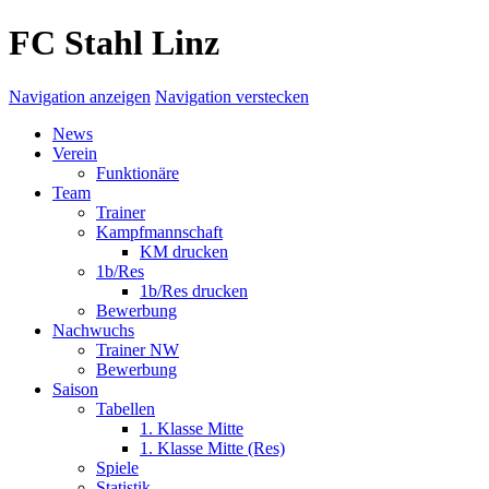
FC Stahl Linz
Navigation anzeigen
Navigation verstecken
News
Verein
Funktionäre
Team
Trainer
Kampfmannschaft
KM drucken
1b/Res
1b/Res drucken
Bewerbung
Nachwuchs
Trainer NW
Bewerbung
Saison
Tabellen
1. Klasse Mitte
1. Klasse Mitte (Res)
Spiele
Statistik