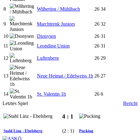
8
Wilhering / Mühlbach
26
34
9
Marchtrenk Juniors
26
32
10
Dionysen
26
31
11
Leonding Union
26
31
12
Luftenberg
26
29
13
Neue Heimat / Edelweiss 1b
26
27
14
St. Valentin 1b
26
6
Letztes Spiel
Bericht
4 : 1
(2 : 1)
Stahl Linz - Ebelsberg
Pucking