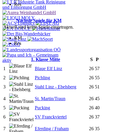
Res
Nächste Spiele für KM
Aktuell sind keine Spiele eingetragen.
KM
Res
1. Klasse Mitte
S
P
1
Blaue Elf Linz
26
57
2
Pichling
26
55
3
Stahl Linz - Ebelsberg
26
51
4
St. Martin/Traun
26
45
5
Pucking
26
40
6
SV Franckviertel
26
37
7
Eferding / Fraham
26
35