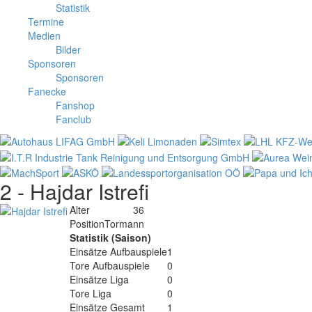
Statistik
Termine
Medien
Bilder
Sponsoren
Sponsoren
Fanecke
Fanshop
Fanclub
2 -
Hajdar Istrefi
Alter
36
Position
Tormann
Statistik (Saison)
Einsätze Aufbauspiele
1
Tore Aufbauspiele
0
Einsätze Liga
0
Tore Liga
0
Einsätze Gesamt
1