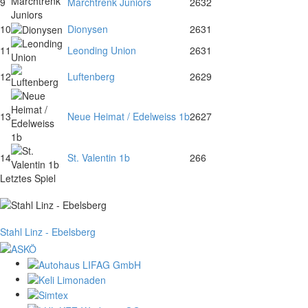
9
Marchtrenk Juniors
26
32
10
Dionysen
26
31
11
Leonding Union
26
31
12
Luftenberg
26
29
13
Neue Heimat / Edelweiss 1b
26
27
14
St. Valentin 1b
26
6
Letztes Spiel
Stahl Linz - Ebelsberg