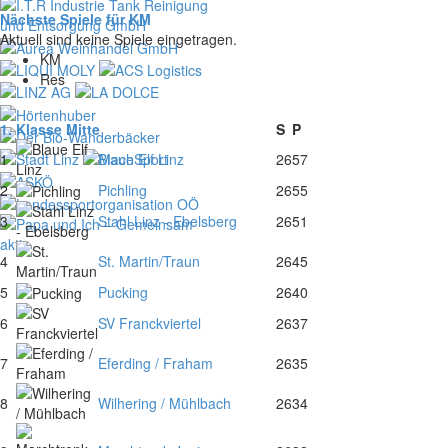
Nächste Spiele für KM
Aktuell sind keine Spiele eingetragen.
KM
Res
1. Klasse Mitte
S
P
1
Blaue Elf Linz
26
57
2
Pichling
26
55
3
Stahl Linz - Ebelsberg
26
51
4
St. Martin/Traun
26
45
5
Pucking
26
40
6
SV Franckviertel
26
37
7
Eferding / Fraham
26
35
8
Wilhering / Mühlbach
26
34