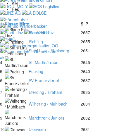
KM
Res
1. Klasse Mitte
S
P
1
Blaue Elf Linz
26
57
2
Pichling
26
55
3
Stahl Linz - Ebelsberg
26
51
4
St. Martin/Traun
26
45
5
Pucking
26
40
6
SV Franckviertel
26
37
7
Eferding / Fraham
26
35
8
Wilhering / Mühlbach
26
34
9
Marchtrenk Juniors
26
32
10
Dionysen
26
31