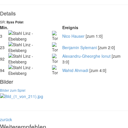
Details
SR:
Ilyas Polat
Min.
Ereignis
3
Nico Hauser
[zum 1:0]
23
Benjamin Sylemani
[zum 2:0]
Alexandru-Gheorghe Ionut
[zum
92
3:0]
94
Wahid Ahmadi
[zum 4:0]
Bilder
Bilder zum Spiel
zurück
Weiterempfehlen