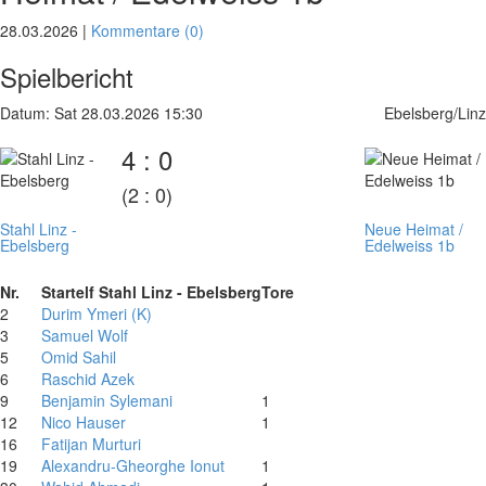
28.03.2026 |
Kommentare (0)
Spielbericht
Datum: Sat 28.03.2026 15:30
Ebelsberg/Linz
4 : 0
(2 : 0)
Stahl Linz -
Neue Heimat /
Ebelsberg
Edelweiss 1b
Nr.
Startelf Stahl Linz - Ebelsberg
Tore
2
Durim Ymeri (K)
3
Samuel Wolf
5
Omid Sahil
6
Raschid Azek
9
Benjamin Sylemani
1
12
Nico Hauser
1
16
Fatijan Murturi
19
Alexandru-Gheorghe Ionut
1