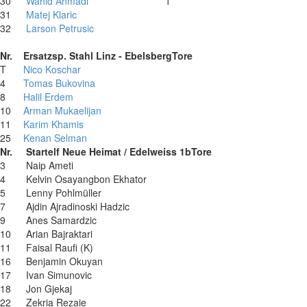
30
Wahid Ahmadi
1
31
Matej Klaric
32
Larson Petrusic
Nr.
Ersatzsp. Stahl Linz - Ebelsberg
Tore
T
Nico Koschar
4
Tomas Bukovina
8
Halil Erdem
10
Arman Mukaelijan
11
Karim Khamis
25
Kenan Selman
Nr.
Startelf Neue Heimat / Edelweiss 1b
Tore
3
Naip Ameti
4
Kelvin Osayangbon Ekhator
5
Lenny Pohlmüller
7
Ajdin Ajradinoski Hadzic
9
Anes Samardzic
10
Arian Bajraktari
11
Faisal Raufi (K)
16
Benjamin Okuyan
17
Ivan Simunovic
18
Jon Gjekaj
22
Zekria Rezaie