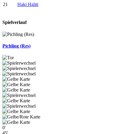
21
Haki Haliti
Spielverlauf
Pichling (Res)
0'
45'