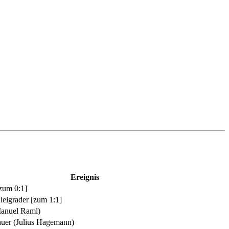
Ereignis
zum 0:1]
elgrader
[zum 1:1]
anuel Raml)
auer
(Julius Hagemann)