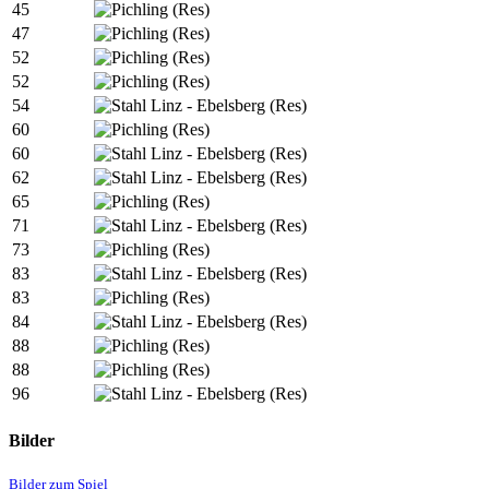
45
47
52
52
54
60
60
62
65
71
73
83
83
84
88
88
96
Bilder
Bilder zum Spiel