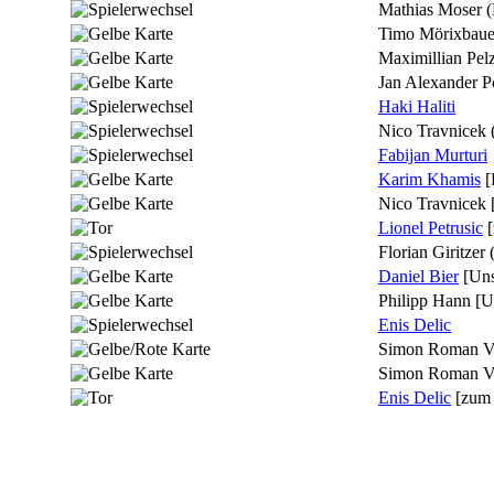
Mathias Moser
(
Timo Mörixbaue
Maximillian Pelz
Jan Alexander P
Haki Haliti
Nico Travnicek
Fabijan Murturi
Karim Khamis
[
Nico Travnicek
Lionel Petrusic
Florian Giritzer
Daniel Bier
[Uns
Philipp Hann
[U
Enis Delic
Simon Roman Vi
Simon Roman Vi
Enis Delic
[zum 