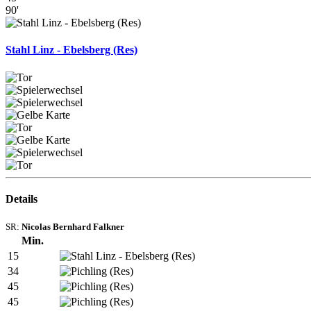
90'
Stahl Linz - Ebelsberg (Res)
Details
SR:
Nicolas Bernhard Falkner
Min.
15
34
45
45