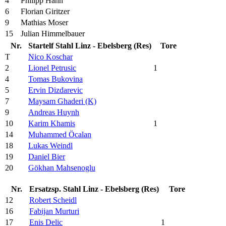
4
Philipp Hann
6
Florian Giritzer
9
Mathias Moser
15
Julian Himmelbauer
Nr.
Startelf Stahl Linz - Ebelsberg (Res)
Tore
T
Nico Koschar
2
Lionel Petrusic
1
4
Tomas Bukovina
5
Ervin Dizdarevic
7
Maysam Ghaderi (K)
9
Andreas Huynh
10
Karim Khamis
1
14
Muhammed Öcalan
18
Lukas Weindl
19
Daniel Bier
20
Gökhan Mahsenoglu
Nr.
Ersatzsp. Stahl Linz - Ebelsberg (Res)
Tore
12
Robert Scheidl
16
Fabijan Murturi
17
Enis Delic
1