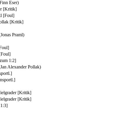
Finn Eser)
r
[Kritik]
l
[Foul]
ollak
[Kritik]
(Jonas Praml)
Foul]
[Foul]
[zum 1:2]
(Jan Alexander Pollak)
portl.]
nsportl.]
elgrader
[Kritik]
elgrader
[Kritik]
1:3]