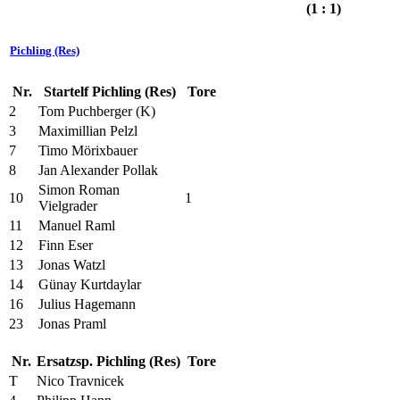
(1 : 1)
Pichling (Res)
Nr.
Startelf Pichling (Res)
Tore
2
Tom Puchberger (K)
3
Maximillian Pelzl
7
Timo Mörixbauer
8
Jan Alexander Pollak
Simon Roman
10
1
Vielgrader
11
Manuel Raml
12
Finn Eser
13
Jonas Watzl
14
Günay Kurtdaylar
16
Julius Hagemann
23
Jonas Praml
Nr.
Ersatzsp. Pichling (Res)
Tore
T
Nico Travnicek