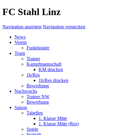
FC Stahl Linz
Navigation anzeigen
Navigation verstecken
News
Verein
Funktionäre
Team
Trainer
Kampfmannschaft
KM drucken
1b/Res
1b/Res drucken
Bewerbung
Nachwuchs
Trainer NW
Bewerbung
Saison
Tabellen
1. Klasse Mitte
1. Klasse Mitte (Res)
Spiele
Statistik