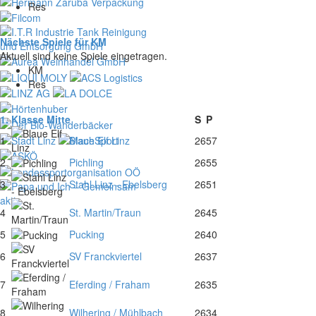
Res
Nächste Spiele für KM
Aktuell sind keine Spiele eingetragen.
KM
Res
1. Klasse Mitte
S
P
1
Blaue Elf Linz
26
57
2
Pichling
26
55
3
Stahl Linz - Ebelsberg
26
51
4
St. Martin/Traun
26
45
5
Pucking
26
40
6
SV Franckviertel
26
37
7
Eferding / Fraham
26
35
8
Wilhering / Mühlbach
26
34