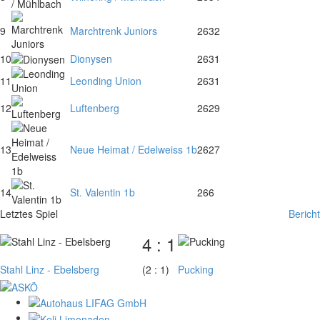
9
Marchtrenk Juniors
26
32
10
Dionysen
26
31
11
Leonding Union
26
31
12
Luftenberg
26
29
13
Neue Heimat / Edelweiss 1b
26
27
14
St. Valentin 1b
26
6
Letztes Spiel
Bericht
4 : 1
Stahl Linz - Ebelsberg
(2 : 1)
Pucking