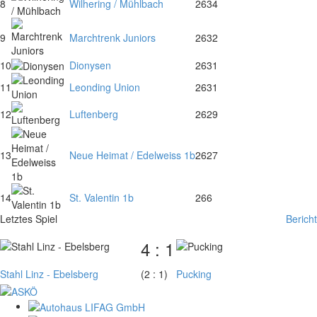
8
Wilhering / Mühlbach
26
34
9
Marchtrenk Juniors
26
32
10
Dionysen
26
31
11
Leonding Union
26
31
12
Luftenberg
26
29
13
Neue Heimat / Edelweiss 1b
26
27
14
St. Valentin 1b
26
6
Letztes Spiel
Bericht
4 : 1
Stahl Linz - Ebelsberg
(2 : 1)
Pucking