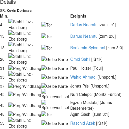
Details
SR:
Kevin Dorfmayr
Min.
Ereignis
4
Darius Neamtu
[zum 1:0]
13
Darius Neamtu
[zum 2:0]
18
Benjamin Sylemani
[zum 3:0]
20
Omid Sahil
[Kritik]
31
Paul Holzer
[Foul]
35
Wahid Ahmadi
[Unsportl.]
37
Jonas Pilsl
[Unsportl.]
45
Nuri Celepci
(Moritz Füricht)
Egzon Mustafaj
(Jonas
45
Diesenreiter)
48
Agim Gashi
[zum 3:1]
53
Raschid Azek
[Kritik]