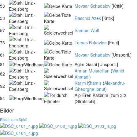
53
Movsar Schadalov
[Kritik]
53
Raschid Azek
[Kritik]
57
Samuel Wolf
76
Tomas Bukovina
[Foul]
81
Movsar Schadalov
[Unsportl.]
81
Agim Gashi
[Unsportl.]
Arman Mukaelijan
(
Wahid
82
Ahmadi
)
Karim Khamis
(
Alexandru-
92
Gheorghe Ionut
)
Alp-Eren Kaldirim
[zum 3:2
94
(Strafstoß)]
Bilder
Bilder zum Spiel