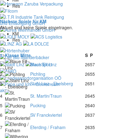
Res
Nächste Spiele für KM
Aktuell sind keine Spiele eingetragen.
KM
Res
1. Klasse Mitte
S
P
1
Blaue Elf Linz
26
57
2
Pichling
26
55
3
Stahl Linz - Ebelsberg
26
51
4
St. Martin/Traun
26
45
5
Pucking
26
40
6
SV Franckviertel
26
37
7
Eferding / Fraham
26
35