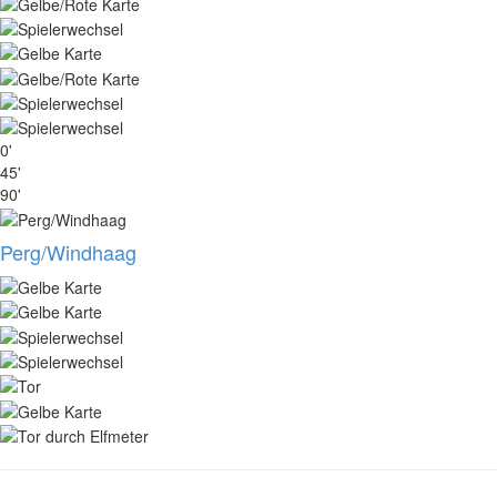
0'
45'
90'
Perg/Windhaag