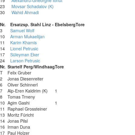
19
Alexandru-Gheorghe Ionut
23
Movsar Schadalov (K)
30
Wahid Ahmadi
Nr.
Ersatzsp. Stahl Linz - Ebelsberg
Tore
3
Samuel Wolf
10
Arman Mukaelijan
11
Karim Khamis
14
Lionel Petrusic
17
Süleyman Eker
24
Larson Petrusic
Nr.
Startelf Perg/Windhaag
Tore
T
Felix Gruber
2
Jonas Diesenreiter
6
Oliver Schinnerl
7
Alp-Eren Kaldirim (K)
1
8
Tomas Trneny
10
Agim Gashi
1
11
Raphael Grossteiner
13
Moritz Füricht
14
Jonas Pilsl
16
Irman Duna
17
Paul Holzer