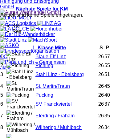
Nächste Spiele für KM
Aktuell sind keine Spiele eingetragen.
KM
Res
1. Klasse Mitte
S
P
1
Blaue Elf Linz
26
57
2
Pichling
26
55
3
Stahl Linz - Ebelsberg
26
51
4
St. Martin/Traun
26
45
5
Pucking
26
40
6
SV Franckviertel
26
37
7
Eferding / Fraham
26
35
8
Wilhering / Mühlbach
26
34