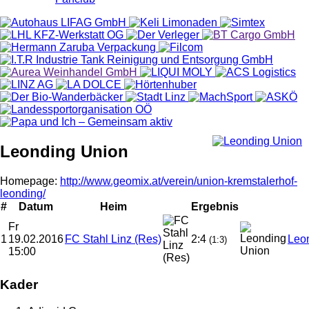
Leonding Union
Homepage:
http://www.geomix.at/verein/union-kremstalerhof-
leonding/
#
Datum
Heim
Ergebnis
Fr
1
19.02.2016
FC Stahl Linz (Res)
2:4
Leo
(1:3)
15:00
Kader