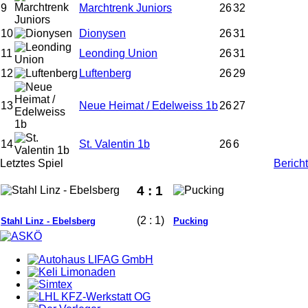
9
Marchtrenk Juniors
26
32
10
Dionysen
26
31
11
Leonding Union
26
31
12
Luftenberg
26
29
13
Neue Heimat / Edelweiss 1b
26
27
14
St. Valentin 1b
26
6
Letztes Spiel
Bericht
4 : 1
(2 : 1)
Stahl Linz - Ebelsberg
Pucking