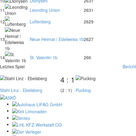
10
Dionysen
26
31
11
Leonding Union
26
31
12
Luftenberg
26
29
13
Neue Heimat / Edelweiss 1b
26
27
14
St. Valentin 1b
26
6
Letztes Spiel
Bericht
4 : 1
Stahl Linz - Ebelsberg
(2 : 1)
Pucking