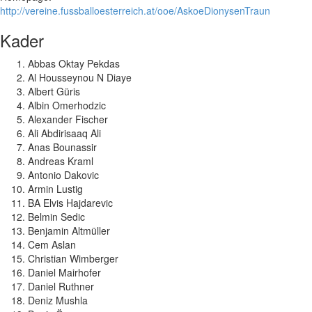
http://vereine.fussballoesterreich.at/ooe/AskoeDionysenTraun
Kader
Abbas Oktay Pekdas
Al Housseynou N Diaye
Albert Güris
Albin Omerhodzic
Alexander Fischer
Ali Abdirisaaq Ali
Anas Bounassir
Andreas Kraml
Antonio Dakovic
Armin Lustig
BA Elvis Hajdarevic
Belmin Sedic
Benjamin Altmüller
Cem Aslan
Christian Wimberger
Daniel Mairhofer
Daniel Ruthner
Deniz Mushla