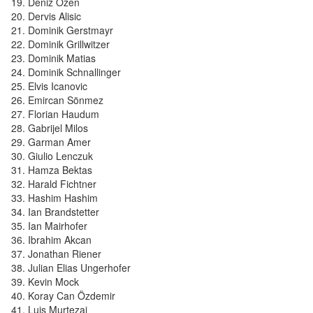
Deniz Özen
Dervis Alisic
Dominik Gerstmayr
Dominik Grillwitzer
Dominik Matias
Dominik Schnallinger
Elvis Icanovic
Emircan Sönmez
Florian Haudum
Gabrijel Milos
Garman Amer
Giulio Lenczuk
Hamza Bektas
Harald Fichtner
Hashim Hashim
Ian Brandstetter
Ian Mairhofer
Ibrahim Akcan
Jonathan Riener
Julian Elias Ungerhofer
Kevin Mock
Koray Can Özdemir
Luis Murtezaj