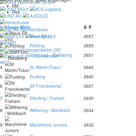
KM
Res
1. Klasse Mitte
S
P
1
Blaue Elf Linz
26
57
2
Pichling
26
55
3
Stahl Linz - Ebelsberg
26
51
4
St. Martin/Traun
26
45
5
Pucking
26
40
6
SV Franckviertel
26
37
7
Eferding / Fraham
26
35
8
Wilhering / Mühlbach
26
34
9
Marchtrenk Juniors
26
32