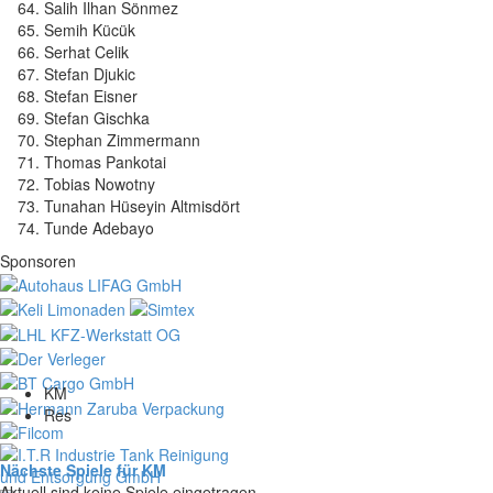
Salih Ilhan Sönmez
Semih Kücük
Serhat Celik
Stefan Djukic
Stefan Eisner
Stefan Gischka
Stephan Zimmermann
Thomas Pankotai
Tobias Nowotny
Tunahan Hüseyin Altmisdört
Tunde Adebayo
Sponsoren
KM
Res
Nächste Spiele für KM
Aktuell sind keine Spiele eingetragen.