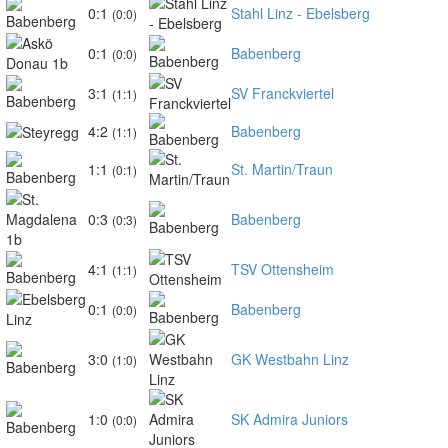
0:1
Stahl Linz - Ebelsberg
(0:0)
0:1
Babenberg
(0:0)
3:1
SV Franckviertel
(1:1)
4:2
Babenberg
(1:1)
1:1
St. Martin/Traun
(0:1)
0:3
Babenberg
(0:3)
4:1
TSV Ottensheim
(1:1)
0:1
Babenberg
(0:0)
3:0
GK Westbahn Linz
(1:0)
1:0
SK Admira Juniors
(0:0)