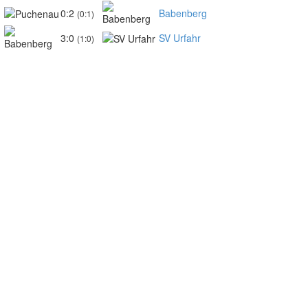
0:2
Babenberg
(0:1)
3:0
SV Urfahr
(1:0)