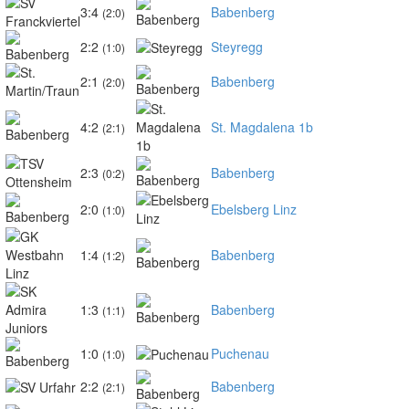
3:4
Babenberg
(2:0)
2:2
Steyregg
(1:0)
2:1
Babenberg
(2:0)
4:2
St. Magdalena 1b
(2:1)
2:3
Babenberg
(0:2)
2:0
Ebelsberg Linz
(1:0)
1:4
Babenberg
(1:2)
1:3
Babenberg
(1:1)
1:0
Puchenau
(1:0)
2:2
Babenberg
(2:1)