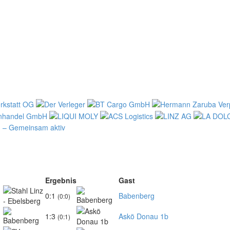
Ergebnis
Gast
0:1
Babenberg
(0:0)
1:3
Askö Donau 1b
(0:1)