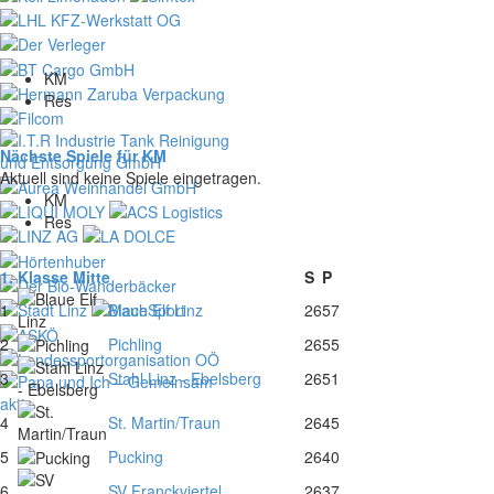
KM
Res
Nächste Spiele für KM
Aktuell sind keine Spiele eingetragen.
KM
Res
1. Klasse Mitte
S
P
1
Blaue Elf Linz
26
57
2
Pichling
26
55
3
Stahl Linz - Ebelsberg
26
51
4
St. Martin/Traun
26
45
5
Pucking
26
40
6
SV Franckviertel
26
37