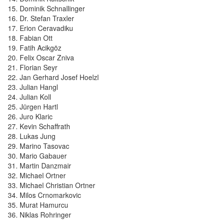
Dominik Schnallinger
Dr. Stefan Traxler
Erion Ceravadiku
Fabian Ott
Fatih Acikgöz
Felix Oscar Zniva
Florian Seyr
Jan Gerhard Josef Hoelzl
Julian Hangl
Julian Koll
Jürgen Hartl
Juro Klaric
Kevin Schaffrath
Lukas Jung
Marino Tasovac
Mario Gabauer
Martin Danzmair
Michael Ortner
Michael Christian Ortner
Milos Crnomarkovic
Murat Hamurcu
Niklas Rohringer