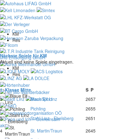
KM
Res
Nächste Spiele für KM
Aktuell sind keine Spiele eingetragen.
KM
Res
1. Klasse Mitte
S
P
1
Blaue Elf Linz
26
57
2
Pichling
26
55
3
Stahl Linz - Ebelsberg
26
51
4
St. Martin/Traun
26
45