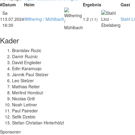
#
Datum
Heim
Ergebnis
Gast
Sa
1
13.07.2024
Wilhering / Mühlbach
1:2
Stahl L
(1:1)
16:30
Kader
Branislav Rozic
Damir Ruznic
David Engleder
Edin Karamuqo
Jannik Paul Stelzer
Leo Stelzer
Mathias Reiter
Merlind Hondozi
Nicolas Grill
Noah Lettner
Paul Paireder
Sefik Dzebic
Stefan Christian Hinterhölzl
Sponsoren