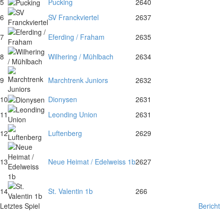
5
Pucking
26
40
6
SV Franckviertel
26
37
7
Eferding / Fraham
26
35
8
Wilhering / Mühlbach
26
34
9
Marchtrenk Juniors
26
32
10
Dionysen
26
31
11
Leonding Union
26
31
12
Luftenberg
26
29
13
Neue Heimat / Edelweiss 1b
26
27
14
St. Valentin 1b
26
6
Letztes Spiel
Bericht