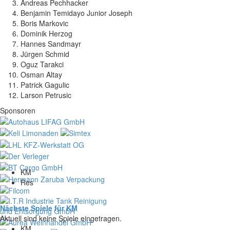
Andreas Pechhacker
Benjamin Temidayo Junior Joseph
Boris Markovic
Dominik Herzog
Hannes Sandmayr
Jürgen Schmid
Oguz Tarakci
Osman Altay
Patrick Gagulic
Larson Petrusic
Sponsoren
KM
Res
Nächste Spiele für KM
Aktuell sind keine Spiele eingetragen.
KM