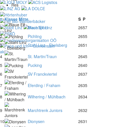
Res
1. Klasse Mitte
S
P
1
Blaue Elf Linz
26
57
2
Pichling
26
55
3
Stahl Linz - Ebelsberg
26
51
4
St. Martin/Traun
26
45
5
Pucking
26
40
6
SV Franckviertel
26
37
7
Eferding / Fraham
26
35
8
Wilhering / Mühlbach
26
34
9
Marchtrenk Juniors
26
32
10
Dionysen
26
31