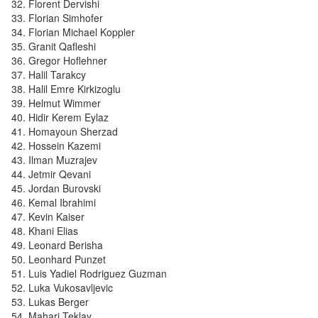
Florent Dervishi
Florian Simhofer
Florian Michael Koppler
Granit Qafleshi
Gregor Hoflehner
Halil Tarakcy
Halil Emre Kirkizoglu
Helmut Wimmer
Hidir Kerem Eylaz
Homayoun Sherzad
Hossein Kazemi
Ilman Muzrajev
Jetmir Qevani
Jordan Burovski
Kemal Ibrahimi
Kevin Kaiser
Khani Elias
Leonard Berisha
Leonhard Punzet
Luis Yadiel Rodriguez Guzman
Luka Vukosavljevic
Lukas Berger
Mahari Teklay