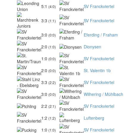
5:1
SV Franckviertel
(4:0)
3:3
SV Franckviertel
(1:1)
3:0
Eferding / Fraham
(0:0)
2:0
Dionysen
(1:0)
1:0
SV Franckviertel
(0:0)
2:0
St. Valentin 1b
(0:0)
3:3
SV Franckviertel
(2:2)
3:0
Wilhering / Mühlbach
(0:0)
2:2
SV Franckviertel
(2:1)
1:2
Luftenberg
(1:2)
1:0
SV Franckviertel
(1:0)