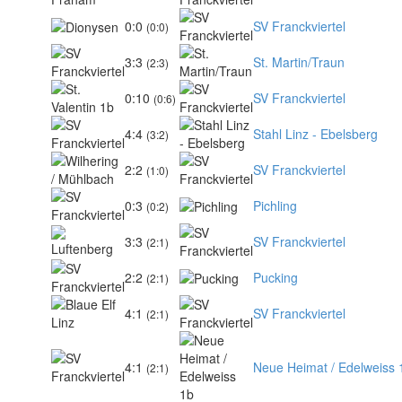
0:0
SV Franckviertel
(0:0)
3:3
St. Martin/Traun
(2:3)
0:10
SV Franckviertel
(0:6)
4:4
Stahl Linz - Ebelsberg
(3:2)
2:2
SV Franckviertel
(1:0)
0:3
Pichling
(0:2)
3:3
SV Franckviertel
(2:1)
2:2
Pucking
(2:1)
4:1
SV Franckviertel
(2:1)
4:1
Neue Heimat / Edelweiss 
(2:1)