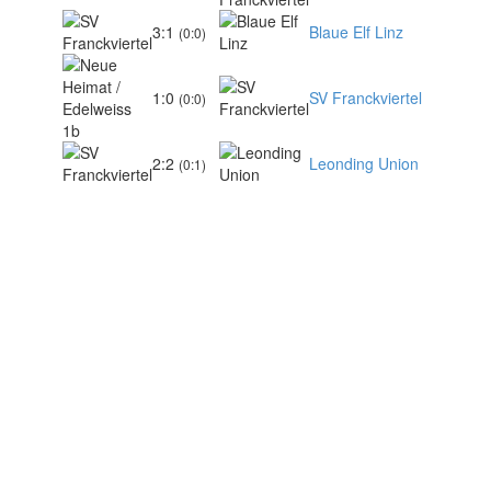
3:1
Blaue Elf Linz
(0:0)
1:0
SV Franckviertel
(0:0)
2:2
Leonding Union
(0:1)