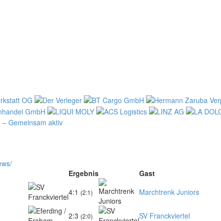
ews/
Ergebnis
Gast
4:1
Marchtrenk Juniors
(2:1)
2:3
SV Franckviertel
(2:0)