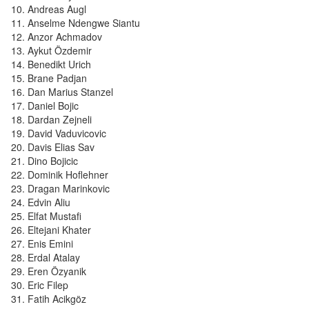
Andreas Augl
Anselme Ndengwe Siantu
Anzor Achmadov
Aykut Özdemir
Benedikt Urich
Brane Padjan
Dan Marius Stanzel
Daniel Bojic
Dardan Zejneli
David Vaduvicovic
Davis Elias Sav
Dino Bojicic
Dominik Hoflehner
Dragan Marinkovic
Edvin Aliu
Elfat Mustafi
Eltejani Khater
Enis Emini
Erdal Atalay
Eren Özyanik
Eric Filep
Fatih Acikgöz