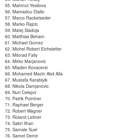
Mahmut Yesilova
Mamadou Diallo
Marco Racketseder
Marko Rajcic
Matej Sladoja
Matthias Beham
Michael Gomez
Michel Robert Eichstetter
Milorad Fally
Mirko Marjanovic
Mladen Kovacevic
Mohamed Mazin Abd Alla
Mustafa Karabiyik
Nikola Damjanovic
Nuri Celepci
Patrik Pointner
Raphael Berger
Robert Wagner
Roland Leitner
Sabri Ilhan
Samale Suel
Samet Demir