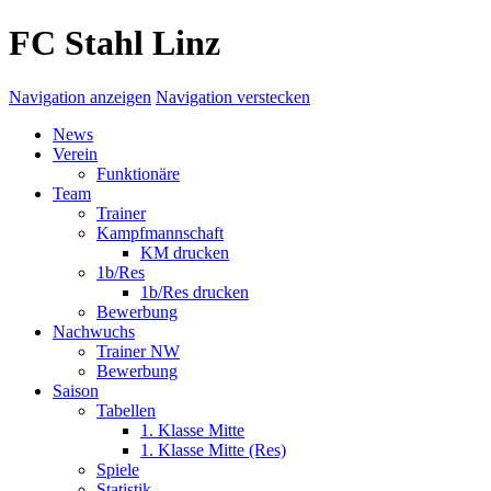
FC Stahl Linz
Navigation anzeigen
Navigation verstecken
News
Verein
Funktionäre
Team
Trainer
Kampfmannschaft
KM drucken
1b/Res
1b/Res drucken
Bewerbung
Nachwuchs
Trainer NW
Bewerbung
Saison
Tabellen
1. Klasse Mitte
1. Klasse Mitte (Res)
Spiele
Statistik